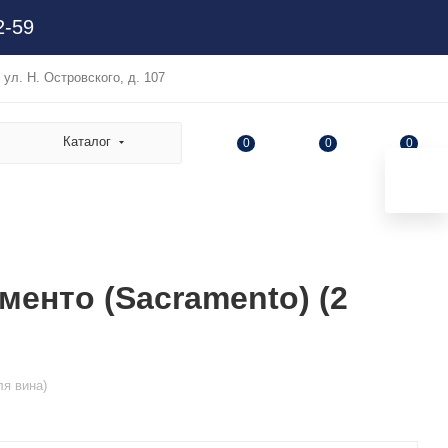
2-59
, ул. Н. Островского, д. 107
Каталог
0
0
0
менто (Sacramento) (2
ля вина)