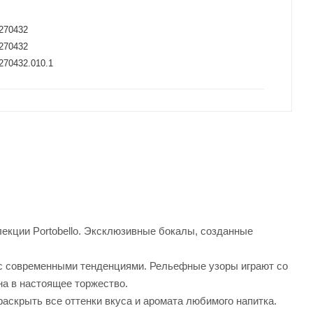
И
270432
270432
70432.010.1
лекции Portobello. Эксклюзивные бокалы, созданные
 с современными тенденциями. Рельефные узоры играют со
а в настоящее торжество.
аскрыть все оттенки вкуса и аромата любимого напитка.