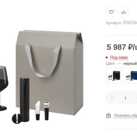
Артикул:
PO2704
5 987
₽
/
Под заказ
Цвет
—
черный
Получить об