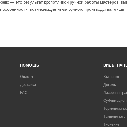
bello — это результат кропотливой ручной работы мастеров, вы
е особенности, возникающие из-за ручного производства, лишь 
ПОМОЩЬ
ВИДЫ НАН
Оплата
Вышивка
Доставка
Деколь
FAQ
Лазерная гра
Сублимацион
Термоперено
Тампопечать
Тиснение