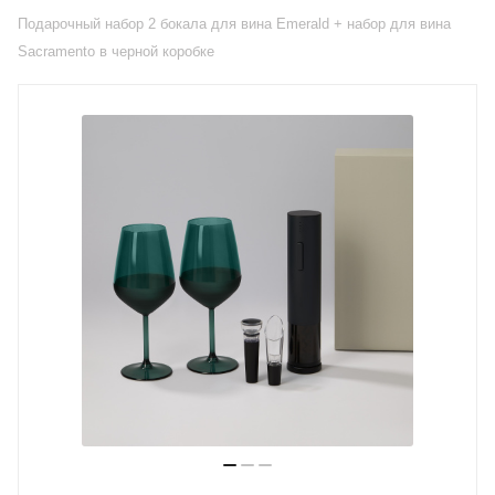
Подарочный набор 2 бокала для вина Emerald + набор для вина
Sacramento в черной коробке