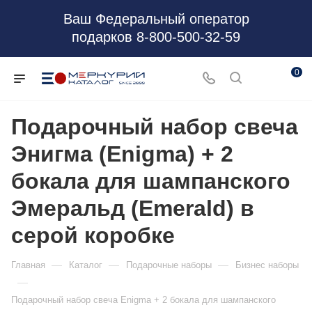
Ваш Федеральный оператор
подарков 8-800-500-32-59
0
Подарочный набор свеча
Энигма (Enigma) + 2
бокала для шампанского
Эмеральд (Emerald) в
серой коробке
—
—
—
Главная
Каталог
Подарочные наборы
Бизнес наборы
—
Подарочный набор свеча Enigma + 2 бокала для шампанского