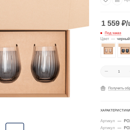
1 559
₽
/
Под заказ
Цвет
—
черный
Получить об
ХАРАКТЕРИСТИК
Артикул
—
PO
Артикул
—
PO