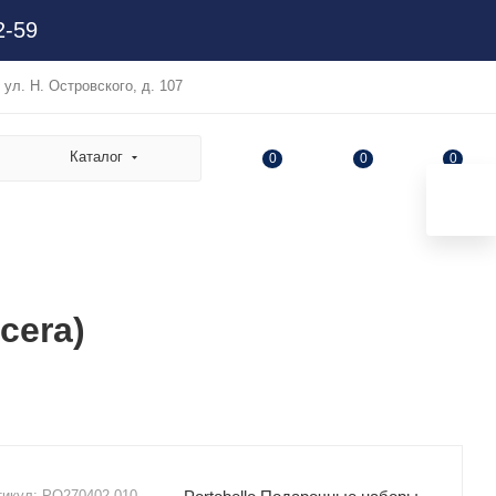
2-59
, ул. Н. Островского, д. 107
Каталог
0
0
0
cera)
тикул:
PO270402.010