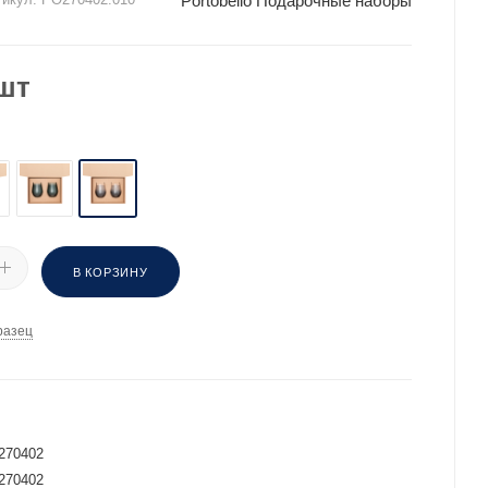
Portobello Подарочные наборы
шт
В КОРЗИНУ
разец
И
270402
270402