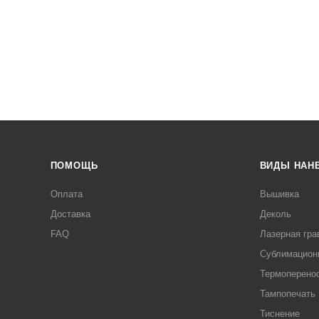
ПОМОЩЬ
ВИДЫ НАН
Оплата
Вышивка
Доставка
Деколь
FAQ
Лазерная гра
Сублимацион
Термоперено
Тампопечать
Тиснение