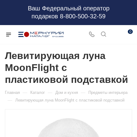
Ваш Федеральный оператор
подарков 8-800-500-32-59
0
Левитирующая луна
MoonFlight с
пластиковой подставкой
—
—
—
Главная
Каталог
Дом и кухня
Предметы интерьера
—
Левитирующая луна MoonFlight с пластиковой подставкой