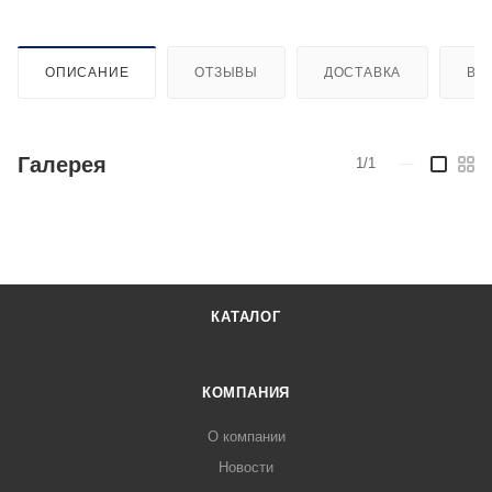
ОПИСАНИЕ
ОТЗЫВЫ
ДОСТАВКА
ВИ
Галерея
1/1
—
КАТАЛОГ
КОМПАНИЯ
О компании
Новости