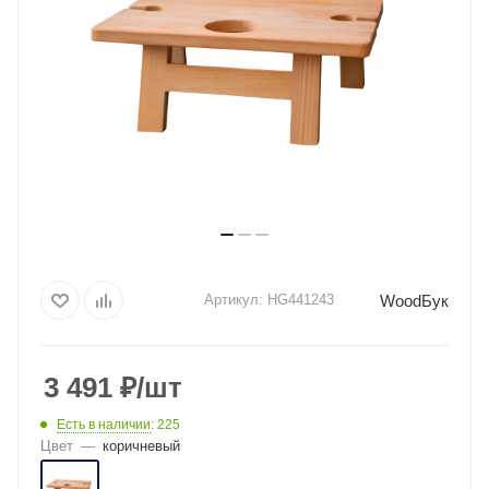
WoodБук
Артикул:
HG441243
3 491
₽
/шт
Есть в наличии
: 225
Цвет
—
коричневый