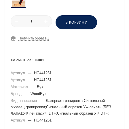
В КОРЗИНУ
Получить образец
ХАРАКТЕРИСТИКИ
Артикул
—
HG441251
Артикул
—
HG441251
Материал
—
Бук
Бренд
—
WoodБук
Вид нанесения
—
Лазерная гравировка;Сигнальный
образец гравировки;Сигнальный образец УФ-печать (БЕЗ
ЛАКА);УФ печать;УФ DTF;Сигнальный образец УФ DTF;
Артикул
—
HG441251