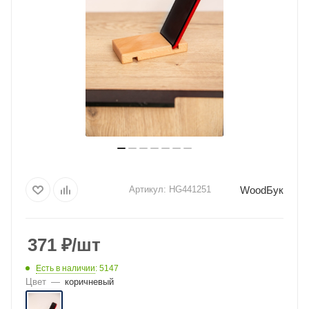
WoodБук
Артикул:
HG441251
371
₽
/шт
Есть в наличии
: 5147
Цвет
—
коричневый