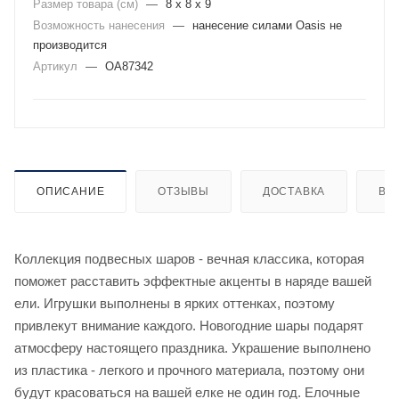
Размер товара (см)
—
8 х 8 х 9
Возможность нанесения
—
нанесение силами Oasis не
производится
Артикул
—
OA87342
ОПИСАНИЕ
ОТЗЫВЫ
ДОСТАВКА
ВИ
Коллекция подвесных шаров - вечная классика, которая
поможет расставить эффектные акценты в наряде вашей
ели. Игрушки выполнены в ярких оттенках, поэтому
привлекут внимание каждого. Новогодние шары подарят
атмосферу настоящего праздника. Украшение выполнено
из пластика - легкого и прочного материала, поэтому они
будут красоваться на вашей елке не один год. Елочные