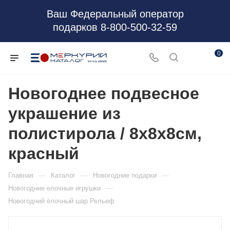
Ваш Федеральный оператор
подарков 8-800-500-32-59
0
Новогоднее подвесное
украшение из
полистирола / 8x8x8см,
красный
—
—
—
Главная
Каталог
Новогодние подарки
—
Новогодние елочные игрушки
Новогодний ёлочный шар Рельеф