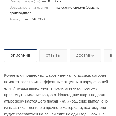
Размер товара (см)
—
8 х 8 х 9
Возможность нанесения
—
нанесение силами Oasis не
производится
Артикул
—
OA87350
ОПИСАНИЕ
ОТЗЫВЫ
ДОСТАВКА
ВИ
Коллекция подвесных шаров - вечная классика, которая
поможет расставить эффектные акценты в наряде вашей
ели. Игрушки выполнены в ярких оттенках, поэтому
привлекут внимание каждого. Новогодние шары подарят
атмосферу настоящего праздника. Украшение выполнено
из пластика - легкого и прочного материала, поэтому они
будут красоваться на вашей елке не один год. Елочные