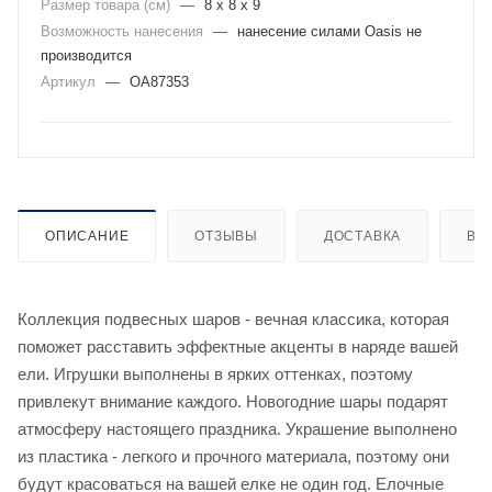
Размер товара (см)
—
8 х 8 х 9
Возможность нанесения
—
нанесение силами Oasis не
производится
Артикул
—
OA87353
ОПИСАНИЕ
ОТЗЫВЫ
ДОСТАВКА
ВИ
Коллекция подвесных шаров - вечная классика, которая
поможет расставить эффектные акценты в наряде вашей
ели. Игрушки выполнены в ярких оттенках, поэтому
привлекут внимание каждого. Новогодние шары подарят
атмосферу настоящего праздника. Украшение выполнено
из пластика - легкого и прочного материала, поэтому они
будут красоваться на вашей елке не один год. Елочные