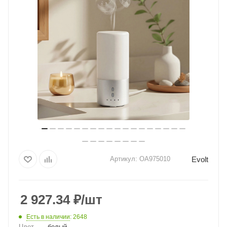
Evolt
Артикул:
OA975010
2 927.34
₽
/шт
Есть в наличии
: 2648
Цвет
—
белый