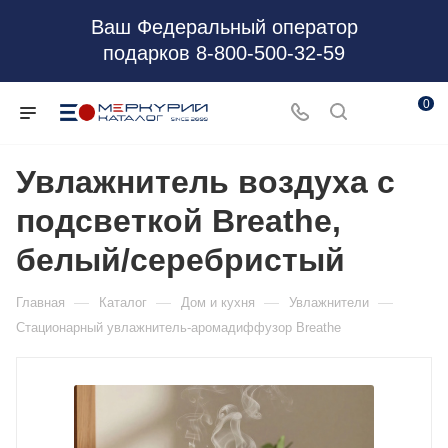
Ваш Федеральный оператор
подарков 8-800-500-32-59
0
Увлажнитель воздуха с
подсветкой Breathe,
белый/серебристый
—
—
—
—
Главная
Каталог
Дом и кухня
Увлажнители
Стационарный увлажнитель-аромадиффузор Breathe